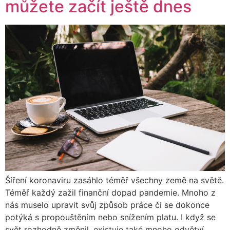
můžete začít ještě dnes
Šíření koronaviru zasáhlo téměř všechny země na světě.
Téměř každý zažil finanční dopad pandemie. Mnoho z
nás muselo upravit svůj způsob práce či se dokonce
potýká s propouštěním nebo snížením platu. I když se
svět rozhodně změnil, existuje také mnoho odvětví,