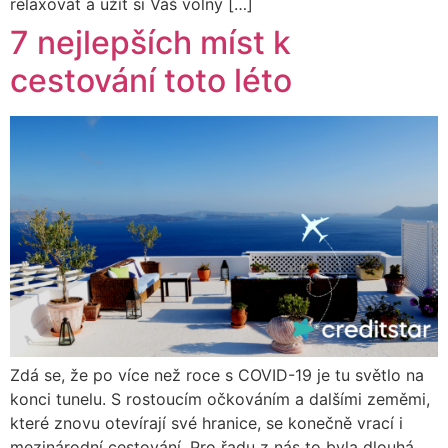
relaxovat a užít si Váš volný […]
7 nejlepších míst k
cestování toto léto
Zdá se, že po více než roce s COVID-19 je tu světlo na
konci tunelu. S rostoucím očkováním a dalšími zeměmi,
které znovu otevírají své hranice, se konečně vrací i
mezinárodní cestování. Pro řadu z nás to byla dlouhá