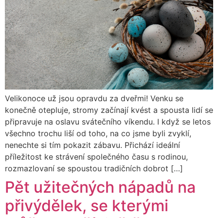
Velikonoce už jsou opravdu za dveřmi! Venku se
konečně otepluje, stromy začínají kvést a spousta lidí se
připravuje na oslavu svátečního víkendu. I když se letos
všechno trochu liší od toho, na co jsme byli zvyklí,
nenechte si tím pokazit zábavu. Přichází ideální
příležitost ke strávení společného času s rodinou,
rozmazlovaní se spoustou tradičních dobrot […]
Pět užitečných nápadů na
přivýdělek, se kterými