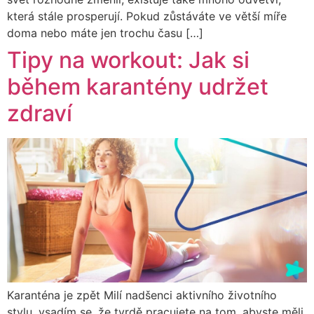
která stále prosperují. Pokud zůstáváte ve větší míře
doma nebo máte jen trochu času […]
Tipy na workout: Jak si
během karantény udržet
zdraví
Karanténa je zpět Milí nadšenci aktivního životního
stylu, vsadím se, že tvrdě pracujete na tom, abyste měli