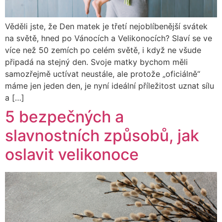
Věděli jste, že Den matek je třetí nejoblíbenější svátek
na světě, hned po Vánocích a Velikonocích? Slaví se ve
více než 50 zemích po celém světě, i když ne všude
připadá na stejný den. Svoje matky bychom měli
samozřejmě uctívat neustále, ale protože „oficiálně“
máme jen jeden den, je nyní ideální příležitost uznat sílu
a […]
5 bezpečných a
slavnostních způsobů, jak
oslavit velikonoce