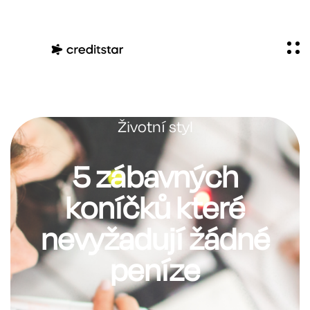
Životní styl
5 zábavných
koníčků které
nevyžadují žádné
peníze