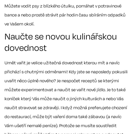
Můžete vodit psy z blízkého útulku, pomáhat v potravinové
bance a nebo prostě strávit pár hodin času sbíráním odpadků
ve Vašem okolí.
Naučte se novou kulinářskou
dovednost
Umět vařit je velice užitečná dovednost kterou mít a navíc
přichází s chutnými odměnami! Kdy jste se naposledy pokusili
uvařit něco úplně nového? Je nespočet receptů se kterými
můžete experimentovat a naučit se vařit nové jídlo. Je to také
koníček který Vás může naučit o jiných kulturách a nebo Vás
naučit stravovat se zdravěji. I když možná preferujete chození
do restaurací, může být vaření doma také zábavou (a navíc
Vám ušetří nemalé peníze). Protože se musíte soustředit