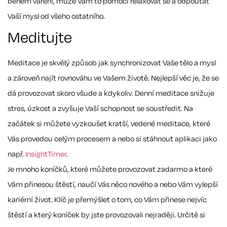
během vaření, může Vám to pomoci relaxovat se a odpoutat
Vaší mysl od všeho ostatního.
Meditujte
Meditace je skvělý způsob jak synchronizovat Vaše tělo a mysl
a zároveň najít rovnováhu ve Vašem životě. Nejlepší věc je, že se
dá provozovat skoro všude a kdykoliv. Denní meditace snižuje
stres, úzkost a zvyšuje Vaší schopnost se soustředit. Na
začátek si můžete vyzkoušet kratší, vedené meditace, které
Vás provedou celým procesem a nebo si stáhnout aplikaci jako
např.
InsightTimer
.
Je mnoho koníčků, které můžete provozovat zadarmo a které
Vám přinesou štěstí, naučí Vás něco nového a nebo Vám vylepší
kariérní život. Klíč je přemýšlet o tom, co Vám přinese nejvíc
štěstí a který koníček by jste provozovali nejraději. Určitě si