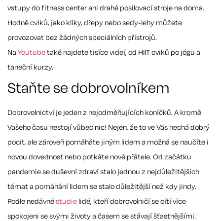
vstupy do fitness center ani drahé posilovací stroje na doma.
Hodně cviků, jako kliky, dřepy nebo sedy-lehy můžete
provozovat bez žádných speciálních přístrojů.
Na
Youtube
také najdete tisíce videí, od HIIT cviků po jógu a
taneční kurzy.
Staňte se dobrovolníkem
Dobrovolnictví je jeden z nejodměňujících koníčků. A kromě
Vašeho času nestojí vůbec nic! Nejen, že to ve Vás nechá dobrý
pocit, ale zároveň pomáháte jiným lidem a možná se naučíte i
novou dovednost nebo potkáte nové přátele. Od začátku
pandemie se duševní zdraví stalo jednou z nejdůležitějších
témat a pomáhání lidem se stalo důležitější než kdy jindy.
Podle nedávné
studie
lidé, kteří dobrovolničí se cítí více
spokojeni se svými životy a časem se stávají šťastnějšími.