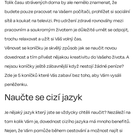
Tolik času strávených doma by ale nemělo znamenat, že
budete pouze pracovat na Vašem počítači, prohlížet si sociální
sítě a koukat na televizi. Pro udržení zdravé rovnováhy mezi
pracovním a soukromým životem je důležité umět se odpojit,
trochu relaxovat a užít si Váš volný čas.
Věnovat se koníčku je skvělý způsob jak se naučit novou
dovednost a tím přivést nějakou kreativitu do Vašeho života. A
nejsou koníčky ještě zábavnější když nestojí žádné peníze?
Zde je 5 koníčků které Vás zabaví bez toho, aby Vám vysáli
peněženku.
Naučte se cizí jazyk
Je nějaký jazyk který jste se vždycky chtěli naučit? Nezáleží na
tom kolik Vám je, dovednost cizího jazyka má mnoho benefitů.
Nejen, že Vám pomůže během cestování a možnost najít si