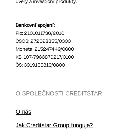
úvěry a investiční produkty.
Bankovní spojení:
Fio: 2101011736/2010
ČSOB: 272098355/0300
Moneta: 215247449/0600
KB: 107-7966870217/0100
ČS: 3919155319/0800
O SPOLEČNOSTI CREDITSTAR
O nás
Jak Creditstar Group funguje?