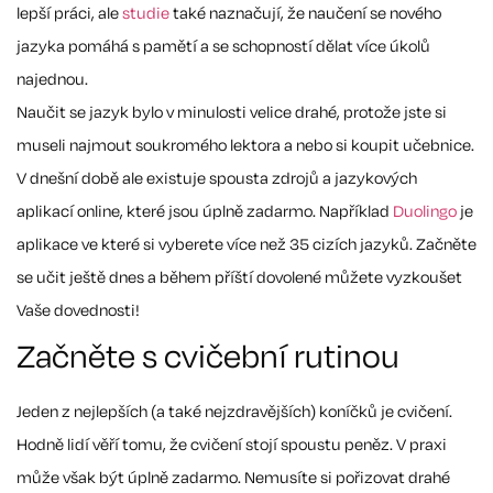
lepší práci, ale
studie
také naznačují, že naučení se nového
jazyka pomáhá s pamětí a se schopností dělat více úkolů
najednou.
Naučit se jazyk bylo v minulosti velice drahé, protože jste si
museli najmout soukromého lektora a nebo si koupit učebnice.
V dnešní době ale existuje spousta zdrojů a jazykových
aplikací online, které jsou úplně zadarmo. Například
Duolingo
je
aplikace ve které si vyberete více než 35 cizích jazyků. Začněte
se učit ještě dnes a během příští dovolené můžete vyzkoušet
Vaše dovednosti!
Začněte s cvičební rutinou
Jeden z nejlepších (a také nejzdravějších) koníčků je cvičení.
Hodně lidí věří tomu, že cvičení stojí spoustu peněz. V praxi
může však být úplně zadarmo. Nemusíte si pořizovat drahé