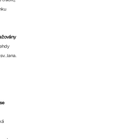
ánku
važovány
tehdy
v. Jana.
 se
ká