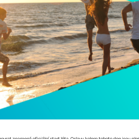
novrat znamená oficiální start léta. Oslavy kolem tohoto dne jsou plné