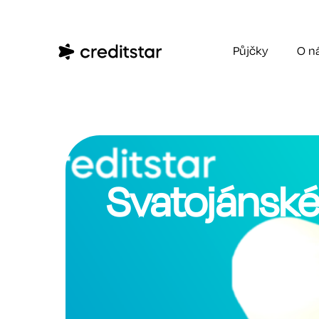
Půjčky
O n
Svatojánské 