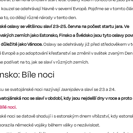
a kouzel se odehrávají hlavně v severní Evropě. Pojďme se v tomto čl
a to, co dělají různé národy v tento den.
ké oslavy se většinou slaví 23-25. června na počest startu jara. Ve
vských zemích jako Estonsko, Finsko a Švédsko jsou tyto oslavy po
 důležité jako Vánoce.
Oslavy se odehrávaly již před středověkem v 
 Evropě a po adoptování křesťanství se změnil v svátek zvaným Den s
 podívat na to, jak se slaví v různých zemích.
nsko: Bíle noci
ku se svatojánské noci nazývají
Jaanipäev
a slaví se 23 a 24.
vatojánská noc se slaví v období, kdy jsou nejdelší dny v roce a proto
Bílé noci.
ské noci se datově shodují i s estonským dnem vítězství, kdy estons
orazila německé vojáky během války o nezávislost.