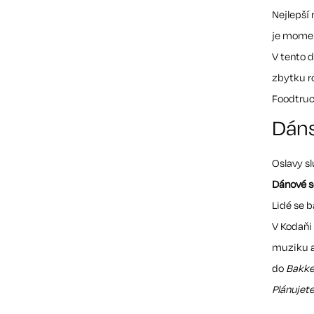
Nejlepší 
je momen
V tento 
zbytku r
Foodtruc
Dáns
Oslavy sl
Dánové s
Lidé se b
V Kodaňi 
muziku a
do
Bakk
Plánujet