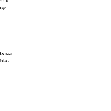
 zcela
ují:
ské noci
jako v