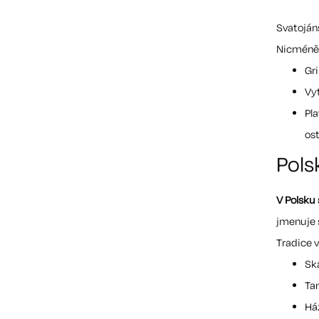
Svatojáns
Nicméně 
Gri
Vy
Pla
os
Pols
V Polsku 
jmenuje 
Tradice v
Sk
Ta
Há