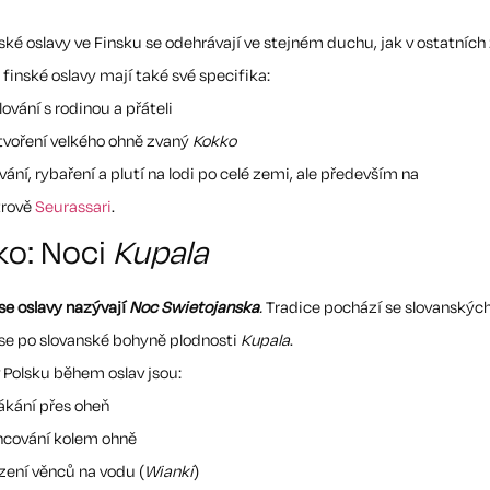
ké oslavy ve Finsku se odehrávají ve stejném duchu, jak v ostatních
finské oslavy mají také své specifika:
lování s rodinou a přáteli
tvoření velkého ohně zvaný
Kokko
vání, rybaření a plutí na lodi po celé zemi, ale především na
trově
Seurassari
.
ko: Noci
Kupala
se oslavy nazývají
Noc Swietojanska
.
Tradice pochází se slovanskýc
se po slovanské bohyně plodnosti
Kupala
.
 Polsku během oslav jsou:
ákání přes oheň
ncování kolem ohně
zení věnců na vodu (
Wianki
)