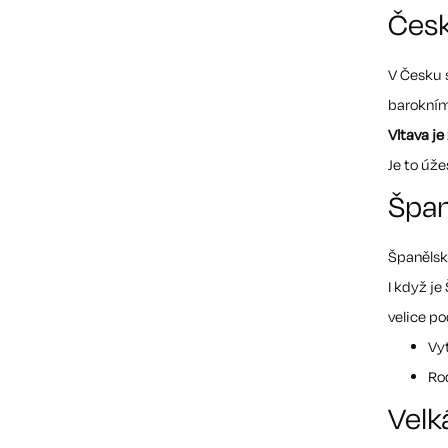
Česk
V Česku s
barokním
Vltava j
Je to úž
Špan
Španělsk
I když j
velice p
Vyt
Rod
Velk