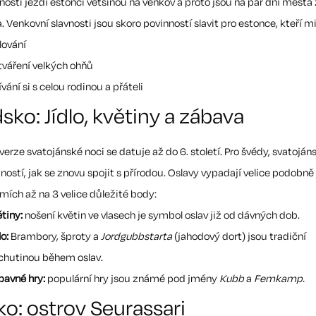
osti jezdí estonci většinou na venkov a proto jsou na pár dní města
. Venkovní slavnosti jsou skoro povinností slavit pro estonce, kteří mil
lování
tváření velkých ohňů
vání si s celou rodinou a přáteli
sko: Jídlo, květiny a zábava
erze svatojánské noci se datuje až do 6. století. Pro švédy, svatoján
ostí, jak se znovu spojit s přírodou. Oslavy vypadají velice podobně 
mích až na 3 velice důležité body:
ětiny:
nošení květin ve vlasech je symbol oslav již od dávných dob.
lo:
Brambory, šproty a
Jordgubbstarta
(jahodový dort) jsou tradiční
chutinou během oslav.
bavné hry:
populární hry jsou známé pod jmény
Kubb
a
Femkamp.
ko: ostrov Seurassari