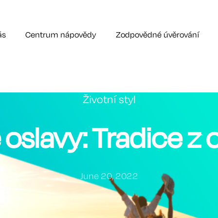
ás
Centrum nápovědy
Zodpovědné úvěrování
Životní styl
oslavy: Tradice z 
June 20, 2022