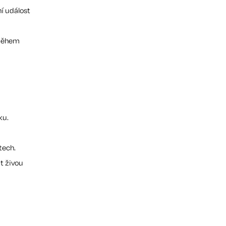
í událost
 během
ku.
tech.
t živou