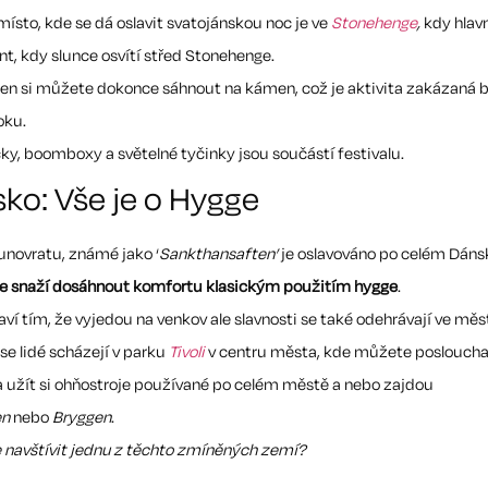
místo, kde se dá oslavit svatojánskou noc je ve
Stonehenge
,
kdy hlavn
t, kdy slunce osvítí střed Stonehenge.
den si můžete dokonce sáhnout na kámen, což je aktivita zakázaná
oku.
ky, boomboxy a světelné tyčinky jsou součástí festivalu.
ko: Vše je o Hygge
unovratu, známé jako ‘
Sankthansaften’
je oslavováno po celém Dáns
e snaží dosáhnout komfortu klasickým použitím hygge
.
aví tím, že vyjedou na venkov ale slavnosti se také odehrávají ve měs
se lidé scházejí v parku
Tivoli
v centru města, kde můžete posloucha
 užít si ohňostroje používané po celém městě a nebo zajdou
en
nebo
Bryggen
.
e navštívit jednu z těchto zmíněných zemí?