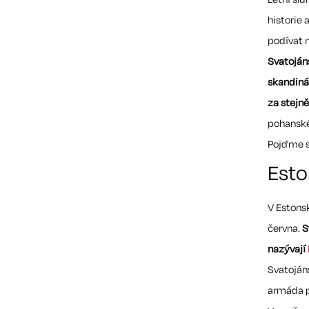
historie 
podívat n
Svatojáns
skandiná
za stejně
pohanské
Pojďme se
Esto
V Estons
června.
S
nazývají
Svatoján
armáda p