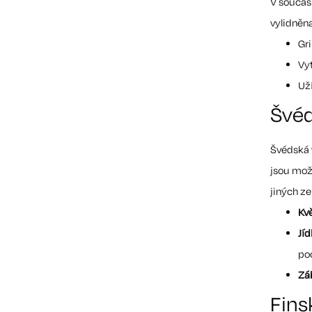
V současn
vylidněna
Gri
Vy
Uží
Švéd
Švédská v
jsou možn
jiných ze
Kv
Jíd
po
Zá
Fins