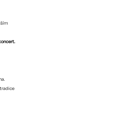
tším
koncert.
na.
 tradice