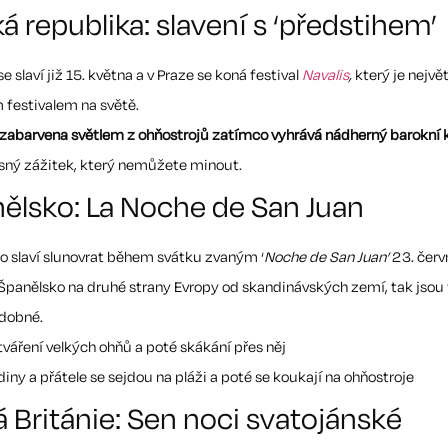
á republika: slavení s ‘předstihem’
e slaví již 15. května a v Praze se koná festival
Navalis
,
který je nejvě
 festivalem na světě.
e zabarvena světlem z ohňostrojů zatímco vyhrává nádherný barokní 
esný zážitek, který nemůžete minout.
ělsko: La Noche de San Juan
o slaví slunovrat během svátku zvaným ‘
Noche de San Juan’
23. červ
e Španělsko na druhé strany Evropy od skandinávských zemí, tak jsou
odobné.
váření velkých ohňů a poté skákání přes něj
iny a přátele se sejdou na pláži a poté se koukají na ohňostroje
á Británie: Sen noci svatojánské