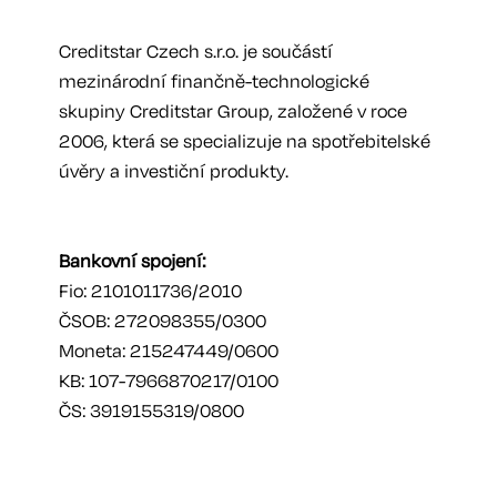
Creditstar Czech s.r.o. je součástí
mezinárodní finančně-technologické
skupiny Creditstar Group, založené v roce
2006, která se specializuje na spotřebitelské
úvěry a investiční produkty.
Bankovní spojení:
Fio: 2101011736/2010
ČSOB: 272098355/0300
Moneta: 215247449/0600
KB: 107-7966870217/0100
ČS: 3919155319/0800