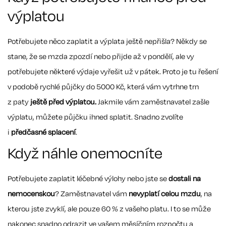
výplatou
Potřebujete něco zaplatit a výplata ještě nepřišla? Někdy se
stane, že se mzda zpozdí nebo přijde až v pondělí, ale vy
potřebujete některé výdaje vyřešit už v pátek. Proto je tu řešení
v podobě rychlé půjčky do 5000 Kč, která vám vytrhne trn
z paty
ještě před výplatou.
Jakmile vám zaměstnavatel zašle
výplatu, můžete půjčku ihned splatit. Snadno zvolíte
i
předčasné splacení
.
Když náhle onemocníte
Potřebujete zaplatit léčebné výlohy nebo jste se
dostali na
nemocenskou
? Zaměstnavatel vám
nevyplatí celou mzdu
, na
kterou jste zvyklí, ale pouze 60 % z vašeho platu. I to se může
nakonec snadno odrazit ve vašem měsíčním rozpočtu a