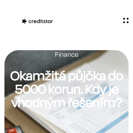
Finance
Okamžitá půjčka do
5000 korun. Kdy je
vhodným řešením?