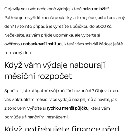
Objevily se u vás nečekané výdaje, které
nelze odložit
?
Potřebujete vyřídit menší poplatky, a to nejlépe ještě ten samý
den? I v tomto případě je vyřešíte s půjčkou do 5000 Kč.
Nečekejte, až vám přijde upomínka, ale vyberte si
ověřenou
nebankovní instituci
, která vám schválí žádost ještě
ten samý den.
Když vám výdaje nabourají
měsíční rozpočet
Spočítali jste si špatně svůj měsíční rozpočet? Objevilo se u
vás v aktuálním měsíci více výdajů než příjmů a nevíte, jak
z toho ven? Vyřiďte si
rychlou menší půjčku
, která vám
pomůže s finančními nesnázemi.
Když potřebujete finance před