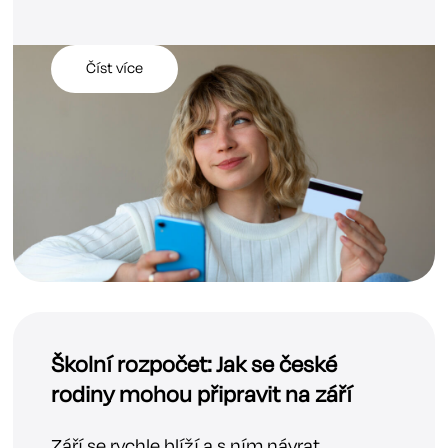
Číst více
Školní rozpočet: Jak se české
rodiny mohou připravit na září
Září se rychle blíží a s ním návrat...