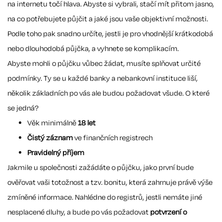
na internetu točí hlava. Abyste si vybrali, stačí mít přitom jasno,
na co potřebujete půjčit a jaké jsou vaše objektivní možnosti.
Podle toho pak snadno určíte, jestli je pro vhodnější krátkodobá
nebo dlouhodobá půjčka, a vyhnete se komplikacím.
Abyste mohli o půjčku vůbec žádat, musíte splňovat určité
podmínky. Ty se u každé banky a nebankovní instituce liší,
několik základních po vás ale budou požadovat všude. O které
se jedná?
Věk minimálně
18 let
Čistý záznam
ve finančních registrech
Pravidelný příjem
Jakmile u společnosti zažádáte o půjčku, jako první bude
ověřovat vaši totožnost a tzv. bonitu, která zahrnuje právě výše
zmíněné informace. Nahlédne do registrů, jestli nemáte jiné
nesplacené dluhy, a bude po vás požadovat
potvrzení o