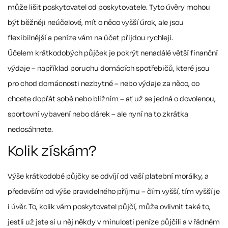
může lišit poskytovatel od poskytovatele. Tyto úvěry mohou
být běžněji neúčelové, mít o něco vyšší úrok, ale jsou
flexibilnější a peníze vám na účet přijdou rychleji.
Účelem krátkodobých půjček je pokrýt nenadálé větší finanční
výdaje – například poruchu domácích spotřebičů, které jsou
pro chod domácnosti nezbytné – nebo výdaje za něco, co
chcete dopřát sobě nebo bližním – ať už se jedná o dovolenou,
sportovní vybavení nebo dárek – ale nyní na to zkrátka
nedosáhnete.
Kolik získám?
Výše krátkodobé půjčky se odvíjí od vaší platební morálky, a
především od výše pravidelného příjmu – čím vyšší, tím vyšší je
i úvěr. To, kolik vám poskytovatel půjčí, může ovlivnit také to,
jestli už jste si u něj někdy v minulosti peníze půjčili a v řádném