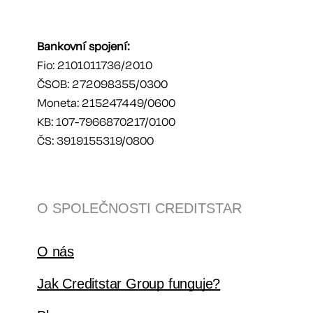
Bankovní spojení:
Fio: 2101011736/2010
ČSOB: 272098355/0300
Moneta: 215247449/0600
KB: 107-7966870217/0100
ČS: 3919155319/0800
O SPOLEČNOSTI CREDITSTAR
O nás
Jak Creditstar Group funguje?