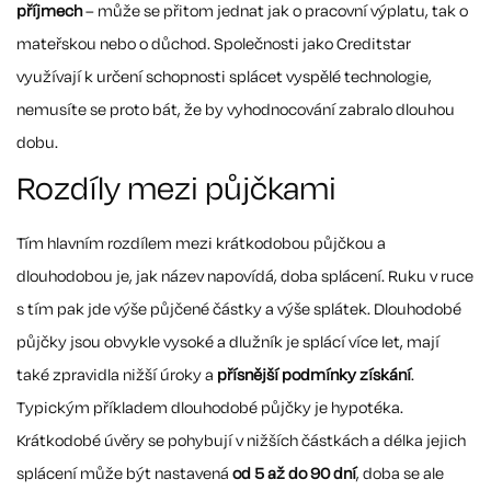
příjmech
– může se přitom jednat jak o pracovní výplatu, tak o
mateřskou nebo o důchod. Společnosti jako Creditstar
využívají k určení schopnosti splácet vyspělé technologie,
nemusíte se proto bát, že by vyhodnocování zabralo dlouhou
dobu.
Rozdíly mezi půjčkami
Tím hlavním rozdílem mezi krátkodobou půjčkou a
dlouhodobou je, jak název napovídá, doba splácení. Ruku v ruce
s tím pak jde výše půjčené částky a výše splátek. Dlouhodobé
půjčky jsou obvykle vysoké a dlužník je splácí více let, mají
také zpravidla nižší úroky a
přísnější podmínky získání
.
Typickým příkladem dlouhodobé půjčky je hypotéka.
Krátkodobé úvěry se pohybují v nižších částkách a délka jejich
splácení může být nastavená
od 5 až do 90 dní
, doba se ale