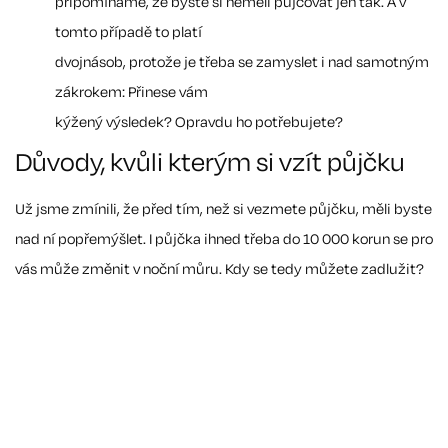
připomínáme, že byste si neměli půjčovat jen tak. A v
tomto případě to platí
dvojnásob, protože je třeba se zamyslet i nad samotným
zákrokem: Přinese vám
kýžený výsledek? Opravdu ho potřebujete?
Důvody, kvůli kterým si vzít půjčku
Už jsme zmínili, že před tím, než si vezmete půjčku, měli byste
nad ní popřemýšlet. I půjčka ihned třeba do 10 000 korun se pro
vás může změnit v noční můru. Kdy se tedy můžete zadlužit?