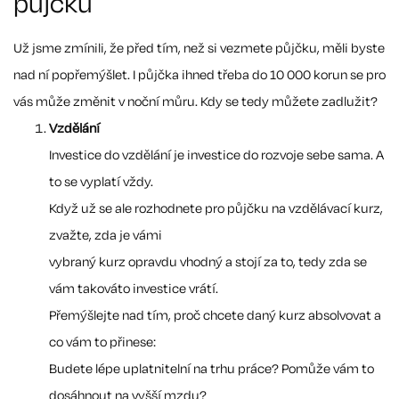
půjčku
Už jsme zmínili, že před tím, než si vezmete půjčku, měli byste
nad ní popřemýšlet. I půjčka ihned třeba do 10 000 korun se pro
vás může změnit v noční můru. Kdy se tedy můžete zadlužit?
Vzdělání
Investice do vzdělání je investice do rozvoje sebe sama. A
to se vyplatí vždy.
Když už se ale rozhodnete pro půjčku na vzdělávací kurz,
zvažte, zda je vámi
vybraný kurz opravdu vhodný a stojí za to, tedy zda se
vám takováto investice vrátí.
Přemýšlejte nad tím, proč chcete daný kurz absolvovat a
co vám to přinese:
Budete lépe uplatnitelní na trhu práce? Pomůže vám to
dosáhnout na vyšší mzdu?