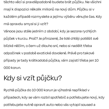
těchto věcí si pravděpodobně budete brát půjčku. Ne všichni
mají k dispozici několik milionů na nový dům. Půjčku si v
každém případě rozmyslete a jejímu výběru věnujte čas. Kdy
má opravdu smysl si ji vzít?
Vánoce jsou stále jedním z období, kdy je sezona rychlých
půjček v kurzu. Proč? Je přirozené, že lidé chtěji potěšit své
blízké něčím, o čem už dlouho sní, nebo si nadělit třeba
odpočinek v podobě exotické dovolené. Právě pro takové
případy je tady krátkodobá půjčka, vám zajistí třeba jen 10
000 korun.
Kdy si vzít půjčku?
Rychlá půjčka do 10 000 korun je výhodná například v
případech, kdy se vám rozbil spotřebič a potřebujete nový, kdy
potřebujete nutně opravit auto nebo vás vytopil soused a