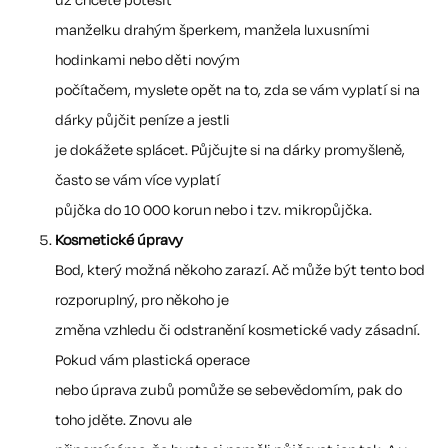
už chcete potěšit
manželku drahým šperkem, manžela luxusními
hodinkami nebo děti novým
počítačem, myslete opět na to, zda se vám vyplatí si na
dárky půjčit peníze a jestli
je dokážete splácet. Půjčujte si na dárky promyšleně,
často se vám více vyplatí
půjčka do 10 000 korun nebo i tzv. mikropůjčka.
Kosmetické úpravy
Bod, který možná někoho zarazí. Ač může být tento bod
rozporuplný, pro někoho je
změna vzhledu či odstranění kosmetické vady zásadní.
Pokud vám plastická operace
nebo úprava zubů pomůže se sebevědomím, pak do
toho jděte. Znovu ale